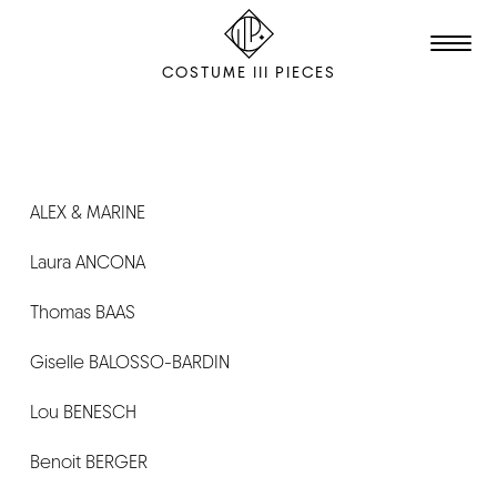
COSTUME III PIECES
TALENTS
STUDIO
ALEX & MARINE
Laura ANCONA
EDITION
FILM & ANIMATION
Thomas BAAS
SCENOGRAPHY
Giselle BALOSSO-BARDIN
PACKAGING
Lou BENESCH
SHOOTING
Benoit BERGER
THE AGENCY