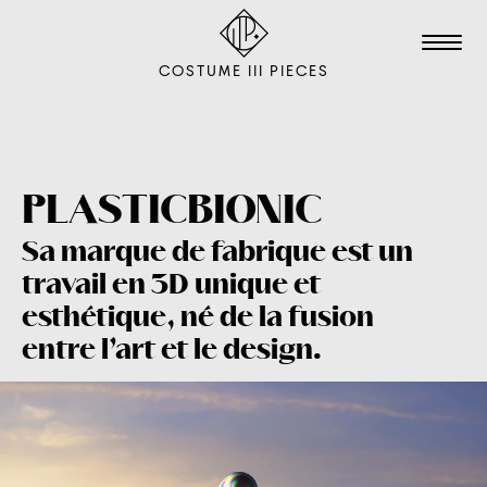
COSTUME III PIECES
TALENTS
STUDIO
PLASTICBIONIC
Sa marque de fabrique est un
ÉDITION
travail en 3D unique et
FILM & ANIMATION
esthétique, né de la fusion
SCÉNOGRAPHIE
entre l’art et le design.
PACKAGING
SHOOTING
L'AGENCE