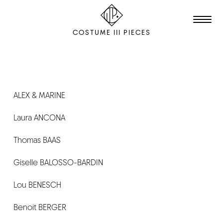
COSTUME III PIECES
TALENTS
STUDIO
ALEX & MARINE
Laura ANCONA
EDITION
FILM & ANIMATION
Thomas BAAS
SCENOGRAPHY
Giselle BALOSSO-BARDIN
PACKAGING
Lou BENESCH
SHOOTING
Benoit BERGER
THE AGENCY